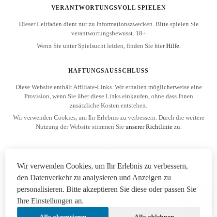
VERANTWORTUNGSVOLL SPIELEN
Dieser Leitfaden dient nur zu Informationszwecken. Bitte spielen Sie
verantwortungsbewusst. 18+
Wenn Sie unter Spielsucht leiden, finden Sie hier
Hilfe
.
HAFTUNGSAUSSCHLUSS
Diese Website enthält Affiliate-Links. Wir erhalten möglicherweise eine
Provision, wenn Sie über diese Links einkaufen, ohne dass Ihnen
zusätzliche Kosten entstehen.
Wir verwenden Cookies, um Ihr Erlebnis zu verbessern. Durch die weitere
Nutzung der Website stimmen Sie
unserer Richtlinie
zu.
SEITEN
Wir verwenden Cookies, um Ihr Erlebnis zu verbessern,
Über Vollero – Volleyball-Wissen mit Daten und Expertise | Vollero
den Datenverkehr zu analysieren und Anzeigen zu
Cookie-Richtlinie | Vollero
Datenschutzerklärung | Vollero
personalisieren. Bitte akzeptieren Sie diese oder passen Sie
Impressum | Vollero
Ihre Einstellungen an.
Sitemap
14:46