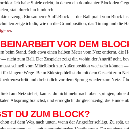
rridor. Ich habe Spiele erlebt, in denen ein dominanter Block den Gegne
len, statt durch ihn hindurch.
unkte erzeugt. Ein sauberer Stuff-Block — der Ball prallt vom Block in
hnitten zeige ich dir, wie du die Grundposition, das Timing und die H
tgeber
.
 BEINARBEIT VOR DEM BLOC
rn beim Stand. Steh etwa einen halben Meter vom Netz entfernt, die Hä
— nicht zum Ball. Der Zuspieler zeigt dir, wohin der Angriff geht, bevo
 musst schnell vom Mittelblock zur Außenposition wechseln können — 
tt für längere Wege. Beim Sidestep bleibst du mit dem Gesicht zum Net
 Überkreuzschritt und drehst dich vor dem Sprung wieder zum Netz. Üb
irekt am Netz stehst, kannst du nicht mehr nach oben springen, ohne d
kalen Absprung brauchst, und ermöglicht dir gleichzeitig, die Hände üb
GST DU ZUM BLOCK?
t schon auf dem Weg nach unten, wenn der Angreifer schlägt. Zu spät, 
 abgesprungen ist — mit einer minimalen Verzögerung. Du reagierst auf