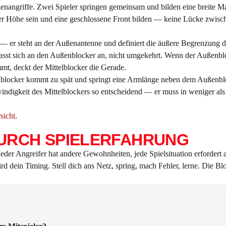
nangriffe. Zwei Spieler springen gemeinsam und bilden eine breite Maue
cher Höhe sein und eine geschlossene Front bilden — keine Lücke zwisc
 — er steht an der Außenantenne und definiert die äußere Begrenzung 
passt sich an den Außenblocker an, nicht umgekehrt. Wenn der Außenblo
t, deckt der Mittelblocker die Gerade.
lblocker kommt zu spät und springt eine Armlänge neben dem Außenbloc
chwindigkeit des Mittelblockers so entscheidend — er muss in weniger 
sicht
.
URCH SPIELERFAHRUNG
Jeder Angreifer hat andere Gewohnheiten, jede Spielsituation erfordert
ird dein Timing. Stell dich ans Netz, spring, mach Fehler, lerne. Die 