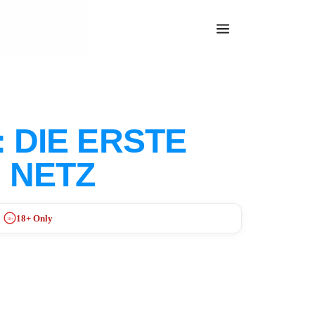
 DIE ERSTE
 NETZ
18+ Only
18+