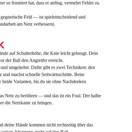
r so frustriert hat, dass er anfing, vermehrt Fehler zu
s gegnerische Feld — ist spielentscheidend und
andarbeit am Netz verbesserst.
K
nde auf Schulterhöhe, die Knie leicht gebeugt. Dein
r der Ball den Angreifer erreicht.
und umgekehrt. Dafür gibt es zwei Techniken: den
z und machst schnelle Seitwärtsschritte. Beim
e beide Varianten, bis du sie ohne Nachdenken
as Netz zu berühren — und das ist ein Foul. Der halbe
er die Netzkante zu bringen.
und deine Hände kommen nicht rechtzeitig über das
 seinen Absprung, nicht auf den Ball.