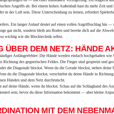
schen Angriffs ab. Bei einem hohen Außenball hast du mehr Zeit und k
fer in der Luft sein. Diese Unterscheidung zu lernen, erfordert Spieler
fers. Ein langer Anlauf deutet auf einen vollen Angriffsschlag hin — s
nge gar nicht, sondern bleib am Boden und bereite dich auf die Abwehr 
so wichtig wie die Blocktechnik selbst.
 ÜBER DEM NETZ: HÄNDE AK
n häufiger Anfängerfehler: Die Hände werden einfach hochgehalten wie
 in Richtung des gegnerischen Feldes. Die Finger sind gespreizt und ge
der die Diagonale blockst. Wenn du die Gerade blockst, stehen deine H
Wenn du die Diagonale blockst, verschiebst du deine Hände in Richtung
deinen Händen und dem Netz durchrutscht.
t auf deine Hände, wenn du blockst. Schau auf die Schlaghand des Angre
oniert sein, bevor du diese Information bekommst — aber kleine Anpas
DINATION MIT DEM NEBENM