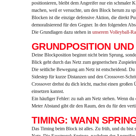
positionieren, bleibt dem Angreifer nur ein schmaler Ko
machen, weil er versuchte, um den Block herum zu spie
Blocken ist die einzige defensive Aktion, die direkt P
demoralisierend für den Gegner. In den folgenden Absc
Die Grundlagen dazu stehen in
unserem Volleyball-Ra
GRUNDPOSITION UND
Deine Blockposition beginnt nicht beim Sprung, sonde
Blick geht durch das Netz zum gegnerischen Zuspieler 
Die seitliche Bewegung am Netz ist entscheidend. Du
Sidestep für kurze Distanzen und den Crossover-Schri
Crossover drehst du dich leicht, machst einen großen
einsetzen kannst.
Ein häufiger Fehler: zu nah am Netz stehen. Wenn du d
Meter Abstand gibt dir den Raum, den du für den verti
TIMING: WANN SPRIN
Das Timing beim Block ist alles. Zu früh, und du bis
Netz. Die Faustregel: Springe, nachdem der Angreifer