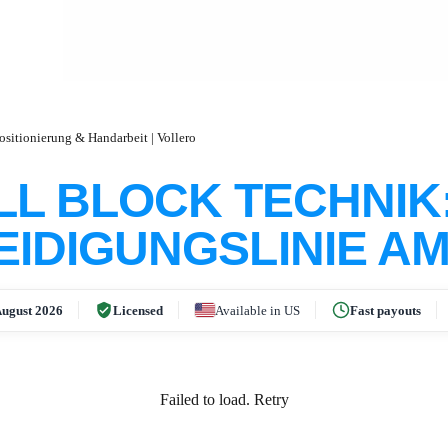
ositionierung & Handarbeit | Vollero
L BLOCK TECHNIK:
EIDIGUNGSLINIE AM
ugust 2026
Licensed
Available in US
Fast payouts
Failed to load.
Retry