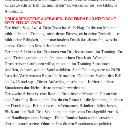
kurzes „Nächster Ball, du machst das“ ist wirksamer als jede taktische
Anweisung.
DRUCKRESISTENZ AUFBAUEN: ROUTINEN FÜR KRITISCHE
SPIELSITUATIONEN
Der fünfte Satz, 14:14. Dein Team hat Aufschlag. In diesem Moment
zählt nicht dein Training, nicht deine Fitness, nicht deine Technik — es
zählt deine Fähigkeit, unter maximalem Druck das abzurufen, was du
kannst. Genau das lässt sich trainieren.
Der erste Schritt ist das Erkennen von Drucksituationen im Training. Zu
viele Trainingseinheiten laufen ohne echten Druck ab. Wenn du
Druckresistenz aufbauen willst, musst du im Training Situationen
schaffen, die sich wie ein Spiel anfühlen. Spiel Trainingssätze ab 20:20.
Lass das Verliererteam Extra-Läufe machen. Gib einem Spieler den Ball
bei 24:23 und sag: „Dieser Aufschlag entscheidet.“ Je öfter du diese
Situationen durchlebst, desto normaler werden sie.
Der zweite Schritt ist eine Routine für kritische Momente. Genau wie
eine Aufschlag-Routine brauchst du ein Ritual für die Momente, in denen
der Druck steigt. Bei mir ist es: tief einatmen, Schultern fallen lassen,
Blick auf den Ball. Drei Sekunden, die mich vom Druckgefühl zurück in
den Handlungsmodus bringen. Deine Routine kann anders aussehen —
aber du brauchst eine. Ohne sie bist du den Emotionen ausgeliefert.