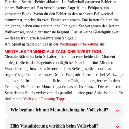
Der dritte Schritt: Fehler abhaken. Im Volleyball passieren Fehler in
jedem Ballwechsel. Ein verschlagener Angriff, ein Fehlpass, ein
verpasster Block. Wenn du den Fehler in den nächsten Ballwechsel
mitnimmst, machst du zwei Fehler statt einem. Die besten Spieler, die
ich kenne, haben eine erstaunliche Fähigkeit: Sie vergessen den letzten
Ballwechsel, sobald der nächste beginnt. Das ist keine Gleichgültigkeit
— das ist trainierte Konzentrationsfähigkeit.
Am Spieltag zahlt sich das in der
Wettkampfvorbereitung
aus.
MENTALES TRAINING ALS TÄGLICHE INVESTITION
Mentale Stärke ist kein Schalter, den du im entscheidenden Moment
umlegst. Sie ist das Ergebnis von täglicher Praxis — fünf Minuten
Visualisierung, bewusstes Steuern deines Selbstgesprächs und das
regelmäßige Trainieren unter Druck. Fang mit einem der drei Werkzeuge
an, das sich für dich am natürlichsten anfühlt, und integriere es in dein
Training. Nach einem Monat fügst du das nächste hinzu. Die technische
Seite deines Spiels verbesserst du parallel — eine gute Anlaufstelle dafür
sind meine
Volleyball Training Tipps
.
Wie beginne ich mit Mentaltraining im Volleyball?
Hilft Visualisierung wirklich beim Volleyball?