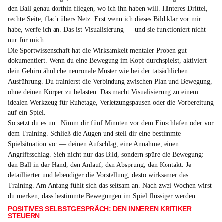
den Ball genau dorthin fliegen, wo ich ihn haben will. Hinteres Drittel,
rechte Seite, flach übers Netz. Erst wenn ich dieses Bild klar vor mir
habe, werfe ich an. Das ist Visualisierung — und sie funktioniert nicht
nur für mich.
Die Sportwissenschaft hat die Wirksamkeit mentaler Proben gut
dokumentiert. Wenn du eine Bewegung im Kopf durchspielst, aktiviert
dein Gehirn ähnliche neuronale Muster wie bei der tatsächlichen
Ausführung. Du trainierst die Verbindung zwischen Plan und Bewegung,
ohne deinen Körper zu belasten. Das macht Visualisierung zu einem
idealen Werkzeug für Ruhetage, Verletzungspausen oder die Vorbereitung
auf ein Spiel.
So setzt du es um: Nimm dir fünf Minuten vor dem Einschlafen oder vor
dem Training. Schließ die Augen und stell dir eine bestimmte
Spielsituation vor — deinen Aufschlag, eine Annahme, einen
Angriffsschlag. Sieh nicht nur das Bild, sondern spüre die Bewegung:
den Ball in der Hand, den Anlauf, den Absprung, den Kontakt. Je
detaillierter und lebendiger die Vorstellung, desto wirksamer das
Training. Am Anfang fühlt sich das seltsam an. Nach zwei Wochen wirst
du merken, dass bestimmte Bewegungen im Spiel flüssiger werden.
POSITIVES SELBSTGESPRÄCH: DEN INNEREN KRITIKER
STEUERN