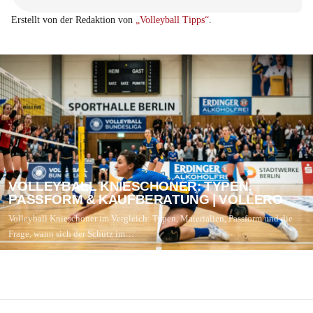
Erstellt von der Redaktion von
„Volleyball Tipps“
.
VOLLEYBALL KNIESCHONER: TYPEN,
PASSFORM & KAUFBERATUNG | VOLLERO
Volleyball Knieschoner im Vergleich: Typen, Materialien, Passform und die
Frage, wann sich der Schutz im…