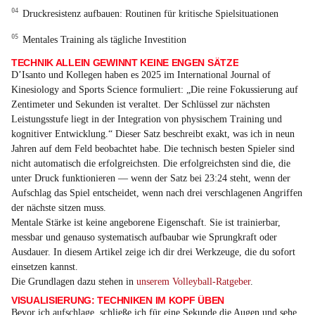
Druckresistenz aufbauen: Routinen für kritische Spielsituationen
Mentales Training als tägliche Investition
TECHNIK ALLEIN GEWINNT KEINE ENGEN SÄTZE
D’Isanto und Kollegen haben es 2025 im International Journal of
Kinesiology and Sports Science formuliert: „Die reine Fokussierung auf
Zentimeter und Sekunden ist veraltet. Der Schlüssel zur nächsten
Leistungsstufe liegt in der Integration von physischem Training und
kognitiver Entwicklung.“ Dieser Satz beschreibt exakt, was ich in neun
Jahren auf dem Feld beobachtet habe. Die technisch besten Spieler sind
nicht automatisch die erfolgreichsten. Die erfolgreichsten sind die, die
unter Druck funktionieren — wenn der Satz bei 23:24 steht, wenn der
Aufschlag das Spiel entscheidet, wenn nach drei verschlagenen Angriffen
der nächste sitzen muss.
Mentale Stärke ist keine angeborene Eigenschaft. Sie ist trainierbar,
messbar und genauso systematisch aufbaubar wie Sprungkraft oder
Ausdauer. In diesem Artikel zeige ich dir drei Werkzeuge, die du sofort
einsetzen kannst.
Die Grundlagen dazu stehen in
unserem Volleyball-Ratgeber
.
VISUALISIERUNG: TECHNIKEN IM KOPF ÜBEN
Bevor ich aufschlage, schließe ich für eine Sekunde die Augen und sehe