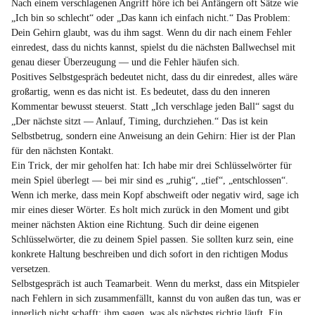
Nach einem verschlagenen Angriff höre ich bei Anfängern oft Sätze wie
„Ich bin so schlecht“ oder „Das kann ich einfach nicht.“ Das Problem:
Dein Gehirn glaubt, was du ihm sagst. Wenn du dir nach einem Fehler
einredest, dass du nichts kannst, spielst du die nächsten Ballwechsel mit
genau dieser Überzeugung — und die Fehler häufen sich.
Positives Selbstgespräch bedeutet nicht, dass du dir einredest, alles wäre
großartig, wenn es das nicht ist. Es bedeutet, dass du den inneren
Kommentar bewusst steuerst. Statt „Ich verschlage jeden Ball“ sagst du
„Der nächste sitzt — Anlauf, Timing, durchziehen.“ Das ist kein
Selbstbetrug, sondern eine Anweisung an dein Gehirn: Hier ist der Plan
für den nächsten Kontakt.
Ein Trick, der mir geholfen hat: Ich habe mir drei Schlüsselwörter für
mein Spiel überlegt — bei mir sind es „ruhig“, „tief“, „entschlossen“.
Wenn ich merke, dass mein Kopf abschweift oder negativ wird, sage ich
mir eines dieser Wörter. Es holt mich zurück in den Moment und gibt
meiner nächsten Aktion eine Richtung. Such dir deine eigenen
Schlüsselwörter, die zu deinem Spiel passen. Sie sollten kurz sein, eine
konkrete Haltung beschreiben und dich sofort in den richtigen Modus
versetzen.
Selbstgespräch ist auch Teamarbeit. Wenn du merkst, dass ein Mitspieler
nach Fehlern in sich zusammenfällt, kannst du von außen das tun, was er
innerlich nicht schafft: ihm sagen, was als nächstes richtig läuft. Ein