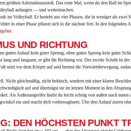
em größten Adrenalinausstoß. Das erste Mal, wenn du den Ball im Sprung
 Volleyball anfangen — und weitermachen.
hnik im Volleyball. Er besteht aus vier Phasen, die in weniger als zw
hler in einer Phase pflanzt sich in die nächste fort. In den folgenden A
tgeber
.
MUS UND RICHTUNG
ne guten Anlauf kein guter Sprung, ohne guten Sprung kein guter Schla
 ist lang und langsam, er gibt die Richtung vor. Der zweite Schritt ist de
der Fuß setzt vor dem Körper auf und bremst die Vorwärtsbewegung, sodas
l. Nicht gleichmäßig, nicht hektisch, sondern mit einer klaren Beschle
hwindigkeit auf und überträgst sie im letzten Moment in den Absprun
kel. Als Außenangreifer läufst du leicht schräg von außen nach innen 
agwinkel ein und macht dich vorhersagbarer. Übe den Anlauf zuerst oh
NG: DEN HÖCHSTEN PUNKT T
ll-Profis liegt bei etwa 193 cm — aber der Absprung gleicht Größenunt