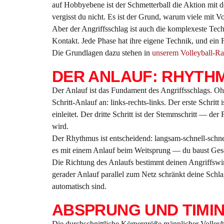
auf Hobbyebene ist der Schmetterball die Aktion mit d
vergisst du nicht. Es ist der Grund, warum viele mit
Aber der Angriffsschlag ist auch die komplexeste Tec
Kontakt. Jede Phase hat ihre eigene Technik, und ein Fe
Die Grundlagen dazu stehen in
unserem Volleyball-Ra
DER ANLAUF: RHYTH
Der Anlauf ist das Fundament des Angriffsschlags. Oh
Schritt-Anlauf an: links-rechts-links. Der erste Schritt
einleitet. Der dritte Schritt ist der Stemmschritt — 
wird.
Der Rhythmus ist entscheidend: langsam-schnell-schnel
es mit einem Anlauf beim Weitsprung — du baust Gesc
Die Richtung des Anlaufs bestimmt deinen Angriffswin
gerader Anlauf parallel zum Netz schränkt deine Schl
automatisch sind.
ABSPRUNG UND TIMI
Die durchschnittliche Körpergröße männlicher Volleyba