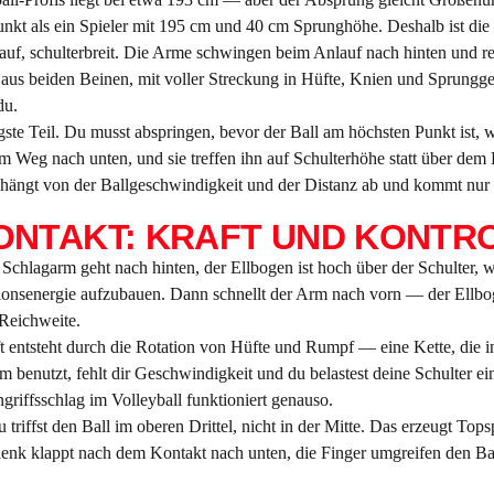
punkt als ein Spieler mit 195 cm und 40 cm Sprunghöhe. Deshalb ist die
g auf, schulterbreit. Die Arme schwingen beim Anlauf nach hinten und 
aus beiden Beinen, mit voller Streckung in Hüfte, Knien und Sprungge
du.
ste Teil. Du musst abspringen, bevor der Ball am höchsten Punkt ist, 
m Weg nach unten, und sie treffen ihn auf Schulterhöhe statt über dem
g hängt von der Ballgeschwindigkeit und der Distanz ab und kommt nu
NTAKT: KRAFT UND KONTR
ein Schlagarm geht nach hinten, der Ellbogen ist hoch über der Schulter,
tionsenergie aufzubauen. Dann schnellt der Arm nach vorn — der Ellboge
Reichweite.
 entsteht durch die Rotation von Hüfte und Rumpf — eine Kette, die 
rm benutzt, fehlt dir Geschwindigkeit und du belastest deine Schulter
riffsschlag im Volleyball funktioniert genauso.
 triffst den Ball im oberen Drittel, nicht in der Mitte. Das erzeugt Top
enk klappt nach dem Kontakt nach unten, die Finger umgreifen den Bal