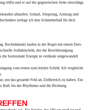
 triffst und er auf der gegnerischen Seite einschlägt,
ei Sekunden ablaufen: Anlauf, Absprung, Armzug und
bschnitten zerlege ich den Schmetterball für dich.
g. Rechtshänder laufen in der Regel mit einem Drei-
r schnelle Auftaktschritt, der die Beschleunigung
s die horizontale Energie in vertikale umgewandelt
unigung vom ersten zum letzten Schritt. Ich vergleiche
g.
an, um das gesamte Feld als Zielbereich zu haben. Ein
ne Ball, bis der Rhythmus und die Richtung
REFFEN
erschiede aus. Ein Spieler, der 180 cm groß ist und