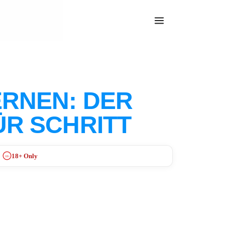
RNEN: DER
ÜR SCHRITT
18+ Only
18+