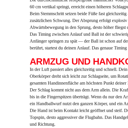
60 cm vertikal springt, erreicht einen höheren Schlag
Beim Stemmschritt setzen beide Füße fast gleichzeiti
zusätzlichen Schwung. Der Absprung erfolgt explosiv 
Abwärtsbewegung in den Sprung, desto höher fliegst 
Das Timing zwischen Anlauf und Ball ist der schwierig
Anfänger springen zu spät — der Ball ist schon auf de
berührt, startest du deinen Anlauf. Das genaue Timin
ARMZUG UND HANDKO
In der Luft passiert alles gleichzeitig und schnell. D
Oberkörper dreht sich leicht zur Schlagseite, um Rota
gesamten Handinnenfläche am höchsten Punkt deiner 
Der Schlag kommt nicht aus dem Arm allein. Die Kraft
bis in die Fingerspitzen überträgt. Wenn du nur den A
ein Handballwurf nutzt den ganzen Körper, und ein Ang
Die Hand ist beim Kontakt leicht geöffnet und steif. Du
Topspin, desto aggressiver die Flugbahn. Das Handgel
und Richtung.