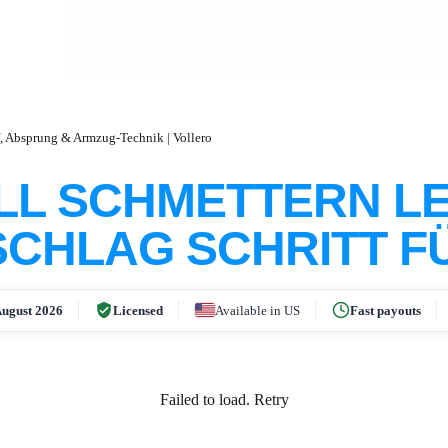
f, Absprung & Armzug-Technik | Vollero
LL SCHMETTERN LE
CHLAG SCHRITT F
ugust 2026
Licensed
Available in US
Fast payouts
Failed to load.
Retry