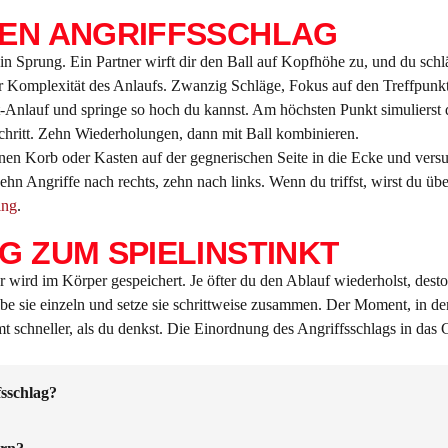
DEN ANGRIFFSSCHLAG
n Sprung. Ein Partner wirft dir den Ball auf Kopfhöhe zu, und du sc
r Komplexität des Anlaufs. Zwanzig Schläge, Fokus auf den Treffpunkt
-Anlauf und springe so hoch du kannst. Am höchsten Punkt simulierst
hritt. Zehn Wiederholungen, dann mit Ball kombinieren.
nen Korb oder Kasten auf der gegnerischen Seite in die Ecke und versuc
hn Angriffe nach rechts, zehn nach links. Wenn du triffst, wirst du über
ing
.
G ZUM SPIELINSTINKT
 wird im Körper gespeichert. Je öfter du den Ablauf wiederholst, dest
e sie einzeln und setze sie schrittweise zusammen. Der Moment, in d
hneller, als du denkst. Die Einordnung des Angriffsschlags in das G
sschlag?