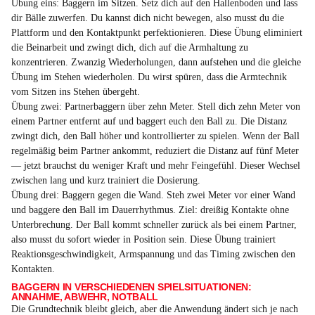
Übung eins: Baggern im Sitzen. Setz dich auf den Hallenboden und lass
dir Bälle zuwerfen. Du kannst dich nicht bewegen, also musst du die
Plattform und den Kontaktpunkt perfektionieren. Diese Übung eliminiert
die Beinarbeit und zwingt dich, dich auf die Armhaltung zu
konzentrieren. Zwanzig Wiederholungen, dann aufstehen und die gleiche
Übung im Stehen wiederholen. Du wirst spüren, dass die Armtechnik
vom Sitzen ins Stehen übergeht.
Übung zwei: Partnerbaggern über zehn Meter. Stell dich zehn Meter von
einem Partner entfernt auf und baggert euch den Ball zu. Die Distanz
zwingt dich, den Ball höher und kontrollierter zu spielen. Wenn der Ball
regelmäßig beim Partner ankommt, reduziert die Distanz auf fünf Meter
— jetzt brauchst du weniger Kraft und mehr Feingefühl. Dieser Wechsel
zwischen lang und kurz trainiert die Dosierung.
Übung drei: Baggern gegen die Wand. Steh zwei Meter vor einer Wand
und baggere den Ball im Dauerrhythmus. Ziel: dreißig Kontakte ohne
Unterbrechung. Der Ball kommt schneller zurück als bei einem Partner,
also musst du sofort wieder in Position sein. Diese Übung trainiert
Reaktionsgeschwindigkeit, Armspannung und das Timing zwischen den
Kontakten.
BAGGERN IN VERSCHIEDENEN SPIELSITUATIONEN:
ANNAHME, ABWEHR, NOTBALL
Die Grundtechnik bleibt gleich, aber die Anwendung ändert sich je nach