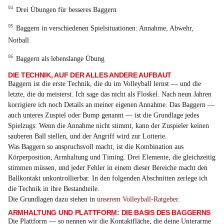
Drei Übungen für besseres Baggern
Baggern in verschiedenen Spielsituationen: Annahme, Abwehr,
Notball
Baggern als lebenslange Übung
DIE TECHNIK, AUF DER ALLES ANDERE AUFBAUT
Baggern ist die erste Technik, die du im Volleyball lernst — und die
letzte, die du meisterst. Ich sage das nicht als Floskel. Nach neun Jahren
korrigiere ich noch Details an meiner eigenen Annahme. Das Baggern —
auch unteres Zuspiel oder Bump genannt — ist die Grundlage jedes
Spielzugs: Wenn die Annahme nicht stimmt, kann der Zuspieler keinen
sauberen Ball stellen, und der Angriff wird zur Lotterie.
Was Baggern so anspruchsvoll macht, ist die Kombination aus
Körperposition, Armhaltung und Timing. Drei Elemente, die gleichzeitig
stimmen müssen, und jeder Fehler in einem dieser Bereiche macht den
Ballkontakt unkontrollierbar. In den folgenden Abschnitten zerlege ich
die Technik in ihre Bestandteile.
Die Grundlagen dazu stehen in
unserem Volleyball-Ratgeber
.
ARMHALTUNG UND PLATTFORM: DIE BASIS DES BAGGERNS
Die Plattform — so nennen wir die Kontaktfläche, die deine Unterarme