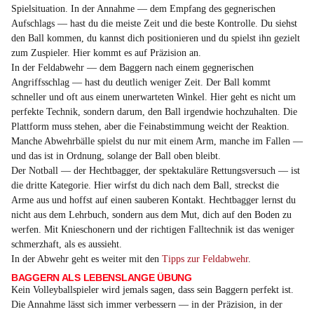
Spielsituation. In der Annahme — dem Empfang des gegnerischen
Aufschlags — hast du die meiste Zeit und die beste Kontrolle. Du siehst
den Ball kommen, du kannst dich positionieren und du spielst ihn gezielt
zum Zuspieler. Hier kommt es auf Präzision an.
In der Feldabwehr — dem Baggern nach einem gegnerischen
Angriffsschlag — hast du deutlich weniger Zeit. Der Ball kommt
schneller und oft aus einem unerwarteten Winkel. Hier geht es nicht um
perfekte Technik, sondern darum, den Ball irgendwie hochzuhalten. Die
Plattform muss stehen, aber die Feinabstimmung weicht der Reaktion.
Manche Abwehrbälle spielst du nur mit einem Arm, manche im Fallen —
und das ist in Ordnung, solange der Ball oben bleibt.
Der Notball — der Hechtbagger, der spektakuläre Rettungsversuch — ist
die dritte Kategorie. Hier wirfst du dich nach dem Ball, streckst die
Arme aus und hoffst auf einen sauberen Kontakt. Hechtbagger lernst du
nicht aus dem Lehrbuch, sondern aus dem Mut, dich auf den Boden zu
werfen. Mit Knieschonern und der richtigen Falltechnik ist das weniger
schmerzhaft, als es aussieht.
In der Abwehr geht es weiter mit den
Tipps zur Feldabwehr
.
BAGGERN ALS LEBENSLANGE ÜBUNG
Kein Volleyballspieler wird jemals sagen, dass sein Baggern perfekt ist.
Die Annahme lässt sich immer verbessern — in der Präzision, in der