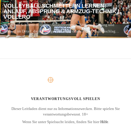
VOLLEYBALL SCHMETTERN LERNEN:
ANLAUF, ABSPRUNG & ARMZUG-TECHNIK |
VOLLERO
Volleyball Schmettern lernen: Anlaufrhythmus, Absprung-Timing und
Armzug im Detail, dazu Übungen für einen druckvollen Angriffsschlag…
VERANTWORTUNGSVOLL SPIELEN
Dieser Leitfaden dient nur zu Informationszwecken. Bitte spielen Sie
verantwortungsbewusst. 18+
Wenn Sie unter Spielsucht leiden, finden Sie hier
Hilfe
.