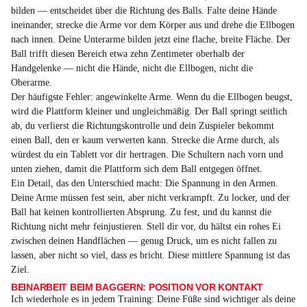
bilden — entscheidet über die Richtung des Balls. Falte deine Hände
ineinander, strecke die Arme vor dem Körper aus und drehe die Ellbogen
nach innen. Deine Unterarme bilden jetzt eine flache, breite Fläche. Der
Ball trifft diesen Bereich etwa zehn Zentimeter oberhalb der
Handgelenke — nicht die Hände, nicht die Ellbogen, nicht die
Oberarme.
Der häufigste Fehler: angewinkelte Arme. Wenn du die Ellbogen beugst,
wird die Plattform kleiner und ungleichmäßig. Der Ball springt seitlich
ab, du verlierst die Richtungskontrolle und dein Zuspieler bekommt
einen Ball, den er kaum verwerten kann. Strecke die Arme durch, als
würdest du ein Tablett vor dir hertragen. Die Schultern nach vorn und
unten ziehen, damit die Plattform sich dem Ball entgegen öffnet.
Ein Detail, das den Unterschied macht: Die Spannung in den Armen.
Deine Arme müssen fest sein, aber nicht verkrampft. Zu locker, und der
Ball hat keinen kontrollierten Absprung. Zu fest, und du kannst die
Richtung nicht mehr feinjustieren. Stell dir vor, du hältst ein rohes Ei
zwischen deinen Handflächen — genug Druck, um es nicht fallen zu
lassen, aber nicht so viel, dass es bricht. Diese mittlere Spannung ist das
Ziel.
BEINARBEIT BEIM BAGGERN: POSITION VOR KONTAKT
Ich wiederhole es in jedem Training: Deine Füße sind wichtiger als deine