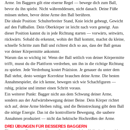
Arme. Im Baggern gilt eine eiserne Regel — bewege dich zum Ball,
bevor du ihn spielst. Nicht währenddessen, nicht danach. Deine Füße
müssen stehen, bevor deine Arme den Ball berühren.
Die ideale Position: Schulterbreiter Stand, Knie leicht gebeugt, Gewicht
auf den Fußballen. Dein Oberkörper ist leicht nach vorn geneigt. Aus
dieser Position kannst du in jede Richtung starten — vorwärts, seitwärts,
rückwärts. Sobald du erkennst, wohin der Ball kommt, machst du kleine,
schnelle Schritte zum Ball und richtest dich so aus, dass der Ball genau
vor deiner Körpermitte ankommt.
Warum das so wichtig ist: Wenn der Ball seitlich von deiner Körpermitte
trifft, musst du die Plattform verdrehen, um ihn in die richtige Richtung
zu spielen. Jede Verdrehung kostet Präzision. Je genauer du unter dem
Ball stehst, desto weniger Korrektur brauchen deine Arme. Die besten
Annahmespieler, die ich kenne, bewegen sich wie Schachfiguren —
ruhig, präzise und immer einen Schritt voraus.
Ein weiterer Punkt: Bagger nicht aus dem Schwung deiner Arme,
sondern aus der Aufwärtsbewegung deiner Beine. Dein Körper richtet
sich auf, deine Arme bleiben ruhig, und die Beinstreckung gibt dem Ball
die nötige Energie. Das ist die kontrollierte Bewegung, die saubere
Annahmen produziert — nicht das hektische Hochreißen der Arme.
DREI ÜBUNGEN FÜR BESSERES BAGGERN