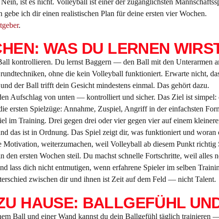
Nein, ist es nicht. Volleyball ist einer der zugänglichsten Mannschafts
 gebe ich dir einen realistischen Plan für deine ersten vier Wochen.
tgeber
.
CHEN: WAS DU LERNEN WIRS
Ball kontrollieren. Du lernst Baggern — den Ball mit den Unterarmen
ndtechniken, ohne die kein Volleyball funktioniert. Erwarte nicht, dass 
nd der Ball trifft dein Gesicht mindestens einmal. Das gehört dazu.
n Aufschlag von unten — kontrolliert und sicher. Das Ziel ist simpel: 
 die ersten Spielzüge: Annahme, Zuspiel, Angriff in der einfachsten For
Spiel im Training. Drei gegen drei oder vier gegen vier auf einem klein
 das ist in Ordnung. Das Spiel zeigt dir, was funktioniert und woran 
 Motivation, weiterzumachen, weil Volleyball ab diesem Punkt richtig
n den ersten Wochen steil. Du machst schnelle Fortschritte, weil alles 
 lass dich nicht entmutigen, wenn erfahrene Spieler im selben Trainin
terschied zwischen dir und ihnen ist Zeit auf dem Feld — nicht Talent.
ZU HAUSE: BALLGEFÜHL UN
nem Ball und einer Wand kannst du dein Ballgefühl täglich trainieren