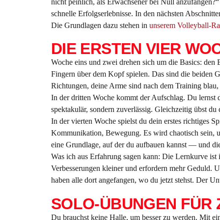
nicht peinlich, als Erwachsener bei Null anzufangen?“ 
schnelle Erfolgserlebnisse. In den nächsten Abschnitten
Die Grundlagen dazu stehen in
unserem Volleyball-Ra
DIE ERSTEN VIER WO
Woche eins und zwei drehen sich um die Basics: den 
Fingern über dem Kopf spielen. Das sind die beiden Gru
Richtungen, deine Arme sind nach dem Training blau, u
In der dritten Woche kommt der Aufschlag. Du lernst de
spektakulär, sondern zuverlässig. Gleichzeitig übst du
In der vierten Woche spielst du dein erstes richtiges 
Kommunikation, Bewegung. Es wird chaotisch sein, und
eine Grundlage, auf der du aufbauen kannst — und die
Was ich aus Erfahrung sagen kann: Die Lernkurve ist i
Verbesserungen kleiner und erfordern mehr Geduld. Und
haben alle dort angefangen, wo du jetzt stehst. Der Un
SOLO-ÜBUNGEN FÜR 
Du brauchst keine Halle, um besser zu werden. Mit ei