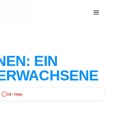
EN: EIN
 ERWACHSENE
18+ Only
18+