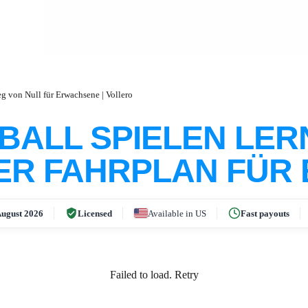
eg von Null für Erwachsene | Vollero
BALL SPIELEN LERN
HER FAHRPLAN FÜR
ugust 2026
Licensed
Available in US
Fast payouts
Failed to load.
Retry