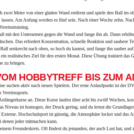
eh zwei Meter von einer glatten Wand entfernt und spiele den Ball im 
 zu lassen. Am Anfang werden es fünf sein. Nach einer Woche zehn. Nac
Vereinstraining.
all mit den Unterarmen gegen die Wand und fange ihn ab. Dann erhöhe 
schen. Das erfordert Konzentration, schnelle Reaktion und saubere Te
Ball senkrecht nach oben, so hoch du kannst, und fange ihn sauber auf
in realistisches Ziel für den ersten Monat. Diese Übung trainiert das 
he zu bringen.
 VOM HOBBYTREFF BIS ZUM
e suchen aktiv nach neuen Spielern. Der erste Anlaufpunkt ist der DVV
n Vereinssports.
-Anfängerkurse an. Diese Kurse laufen über acht bis zwölf Wochen, kos
as Niveau ist homogen, der Druck gering, und du lernst die Grundlagen
 Externe. Hochschulsport ist günstig, die Atmosphäre locker und das A
ei denen jeder mitmachen kann.
inem Freundeskreis. Oft findest du jemanden, der auch Lust hat, und zu