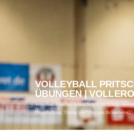
VOLLEYBALL PRITSCHEN 
ÜBUNGEN | VOLLERO
Volleyball Pritschen lernen Schritt für Schritt - korrekte Handste
Fingerhaltung, Timing und Übungen für sauberes…